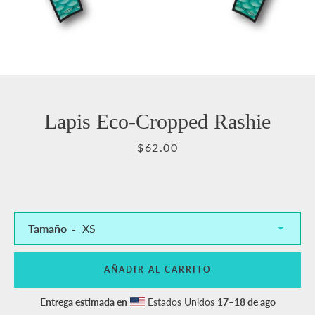
Lapis Eco-Cropped Rashie
Precio
$62.00
Tamaño
AÑADIR AL CARRITO
Entrega estimada en
Estados Unidos
17⁠–18 de ago