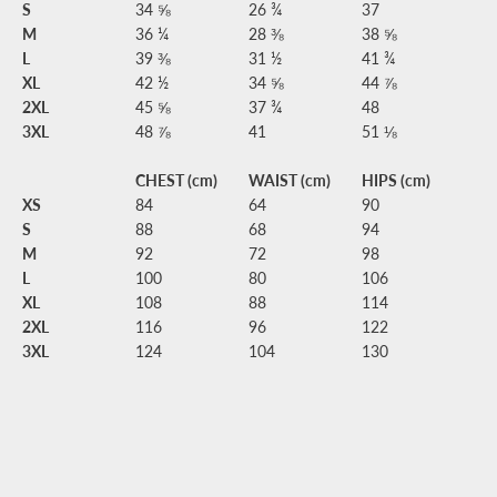
S
34 ⅝
26 ¾
37
M
36 ¼
28 ⅜
38 ⅝
L
39 ⅜
31 ½
41 ¾
XL
42 ½
34 ⅝
44 ⅞
2XL
45 ⅝
37 ¾
48
3XL
48 ⅞
41
51 ⅛
CHEST (cm)
WAIST (cm)
HIPS (cm)
XS
84
64
90
S
88
68
94
M
92
72
98
L
100
80
106
XL
108
88
114
2XL
116
96
122
3XL
124
104
130