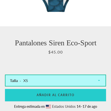
Pantalones Siren Eco-Sport
Precio
$45.00
Talla
AÑADIR AL CARRITO
Entrega estimada en
Estados Unidos
14⁠–17 de ago