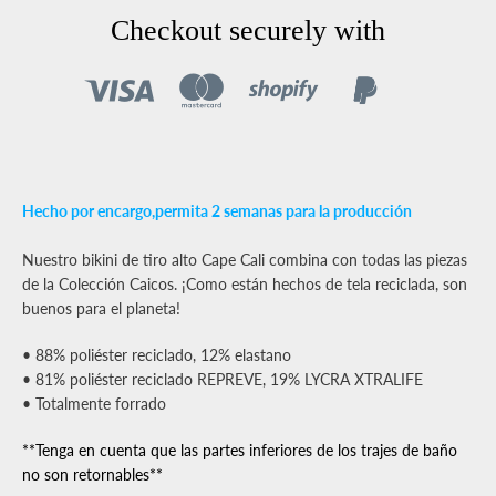
Facebook
Pinterest
Instagram
YouTube
Checkout securely with
BUSCA
DE
Hecho por encargo,
permita 2 semanas para la producción
NUEVO
Nuestro bikini de tiro alto Cape Cali combina con todas las piezas
de la Colección Caicos. ¡Como están hechos de tela reciclada, son
buenos para el planeta!
• 88% poliéster reciclado, 12% elastano
• 81% poliéster reciclado REPREVE, 19% LYCRA XTRALIFE
• Totalmente forrado
**Tenga en cuenta que las partes inferiores de los trajes de baño
no son retornables**