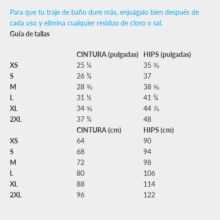
Para que tu traje de baño dure más, enjuágalo bien después de
cada uso y elimina cualquier residuo de cloro o sal.
Guía de tallas
CINTURA (pulgadas)
HIPS (pulgadas)
XS
25 ¼
35 ⅜
S
26 ¾
37
M
28 ⅜
38 ⅝
L
31 ½
41 ¾
XL
34 ⅝
44 ⅞
2XL
37 ¾
48
CINTURA (cm)
HIPS (cm)
XS
64
90
S
68
94
M
72
98
L
80
106
XL
88
114
2XL
96
122