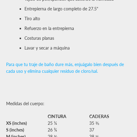
Entrepierna de largo completo de 27.5"
Tiro alto
Refuerzo en la entrepierna
Costuras planas
Lavar y secar a máquina
Para que tu traje de baño dure más, enjuágalo bien después de
cada uso y elimina cualquier residuo de cloro/sal.
Medidas del cuerpo:
CINTURA
CADERAS
XS (inches)
25 ¼
35 ⅜
S (inches)
26 ¾
37
M (inches)
28 ⅜
38 ⅝