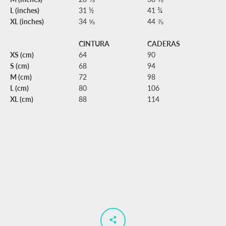
L (inches)
31 ½
41 ¾
XL (inches)
34 ⅝
44 ⅞
CINTURA
CADERAS
XS (cm)
64
90
S (cm)
68
94
M (cm)
72
98
L (cm)
80
106
XL (cm)
88
114