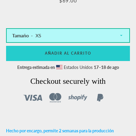
Precio
$69.00
Facebook
Pinterest
Instagram
YouTube
Tamaño
BUSCA
DE
AÑADIR AL CARRITO
NUEVO
Entrega estimada en
Estados Unidos
17⁠–18 de ago
Checkout securely with
Hecho por encargo, permite 2 semanas para la producción